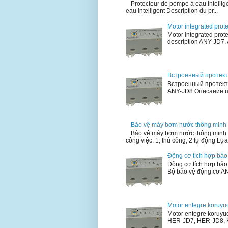
Protecteur de pompe à eau intellig
eau intelligent Description du pr...
Motor integrated prot
Motor integrated prot
description ANY-JD7, 
Встроенный протект
Встроенный протект
ANY-JD8 Описание пр
Bảo vệ máy bơm nước thông minh
Bảo vệ máy bơm nước thông minh 
công việc: 1, thủ công, 2 tự động Lựa 
Động cơ tích hợp bả
Động cơ tích hợp bả
Bộ bảo vệ động cơ AN
Motor entegre koruy
Motor entegre koruyu
HER-JD7, HER-JD8, HE