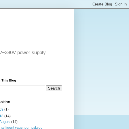
4V~380V power supply
 This Blog
rchive
09
(1)
18
(14)
August
(14)
Intelligent vattenpumpskydd