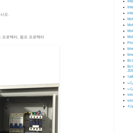
Int
Int
int
십시오.
Mot
Mot
Mot
프 프로텍터, 펌프 프로텍터
Mot
Pro
tim
tim
Вс
Вс
JD
та
رات
มอเ
มอเ
지