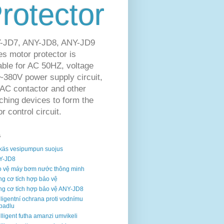
rotector
-JD7, ANY-JD8, ANY-JD9
es motor protector is
able for AC 50HZ, voltage
380V power supply circuit,
AC contactor and other
ching devices to form the
r control circuit.
s
käs vesipumpun suojus
Y-JD8
 vệ máy bơm nước thông minh
g cơ tích hợp bảo vệ
g cơ tích hợp bảo vệ ANY-JD8
eligentní ochrana proti vodnímu
padlu
elligent futha amanzi umvikeli