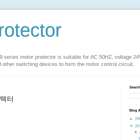
rotector
series motor protector is suitable for AC 50HZ, voltage 2
 other switching devices to form the motor control circuit.
Search
로텍터
Blog A
►
20
▼
20
▼