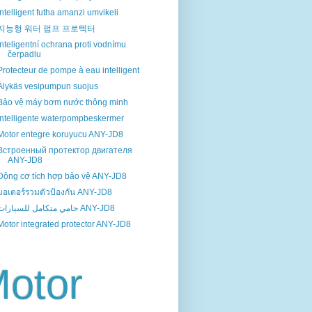
Intelligent futha amanzi umvikeli
지능형 워터 펌프 프로텍터
Inteligentní ochrana proti vodnímu
čerpadlu
Protecteur de pompe à eau intelligent
Älykäs vesipumpun suojus
Bảo vệ máy bơm nước thông minh
Intelligente waterpompbeskermer
Motor entegre koruyucu ANY-JD8
Встроенный протектор двигателя
ANY-JD8
Động cơ tích hợp bảo vệ ANY-JD8
มอเตอร์รวมตัวป้องกัน ANY-JD8
حامي متكامل للسيارات ANY-JD8
Motor integrated protector ANY-JD8
otor