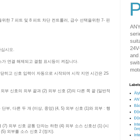
P
을위한 7 피트 및 8 피트 차단 컨트롤러, 급수 선택을위한 7- 핀
ANY
seri
suit
24V~
하십시오.
and 
스가 연결 해제되고 결함 표시등이 켜집니다.
swit
moto
 닫히고 신호 입력이 자동으로 시작되며 시작 지연 시간은 2S
Label
) 외부 신호의 외부 끝과 (2) 외부 신호 (2)의 다른 쪽 끝 (일반적
Äly
AN
Bảo
 단부, 다른 두 개 (이상, 중앙) (4, 5) 외부 신호 (1)와 외부 : 행
Độn
Độn
Int
 (7) 외부 신호 공통 단자는 하한 (4) 외부 소스 신호선 (1) (시
čer
) 외부를 소스 신호 2 (정지).
Int