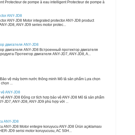
ent Protecteur de pompe à eau intelligent Protecteur de pompe à
ector ANY-JD8
ector ANY-JD8 Motor integrated protector ANY-JD8 product
ANY-JD8, ANY-JD9 series motor protec...
ор двигателя ANY-JD8
ор двигателя ANY-JD8 Встроенный протектор двигателя
одукта Протектор двигателя ANY-JD7, ANY-JD8, A...
Bảo vệ máy bơm nước thông minh Mô tả sản phẩm Lựa chọn
chọn ...
o vệ ANY-JD8
o vệ ANY-JD8 Động cơ tích hợp bảo vệ ANY-JD8 Mô tả sản phẩm
Y-JD7, ANY-JD8, ANY-JD9 phù hợp với ...
ucu ANY-JD8
cu ANY-JD8 Motor entegre koruyucu ANY-JD8 Ürün açıklaması
R-JD9 serisi motor koruyucusu, AC 50H...