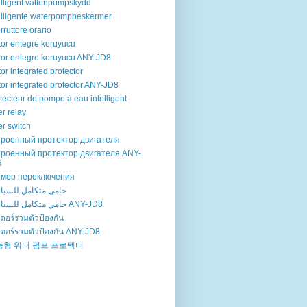
elligent vattenpumpskydd
elligente waterpompbeskermer
erruttore orario
or entegre koruyucu
or entegre koruyucu ANY-JD8
or integrated protector
or integrated protector ANY-JD8
tecteur de pompe à eau intelligent
er relay
er switch
троенный протектор двигателя
троенный протектор двигателя ANY-
8
ймер переключения
حامي متكامل للسيا
حامي متكامل للسيارات ANY-JD8
ตอร์รวมตัวป้องกัน
ตอร์รวมตัวป้องกัน ANY-JD8
능형 워터 펌프 프로텍터