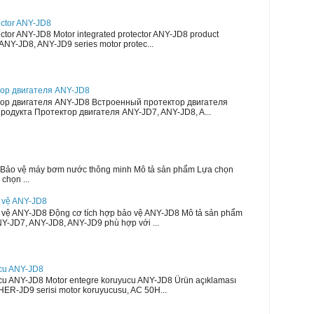
ector ANY-JD8
ector ANY-JD8 Motor integrated protector ANY-JD8 product
ANY-JD8, ANY-JD9 series motor protec...
ор двигателя ANY-JD8
ор двигателя ANY-JD8 Встроенный протектор двигателя
одукта Протектор двигателя ANY-JD7, ANY-JD8, A...
Bảo vệ máy bơm nước thông minh Mô tả sản phẩm Lựa chọn
chọn ...
o vệ ANY-JD8
o vệ ANY-JD8 Động cơ tích hợp bảo vệ ANY-JD8 Mô tả sản phẩm
Y-JD7, ANY-JD8, ANY-JD9 phù hợp với ...
ucu ANY-JD8
cu ANY-JD8 Motor entegre koruyucu ANY-JD8 Ürün açıklaması
R-JD9 serisi motor koruyucusu, AC 50H...