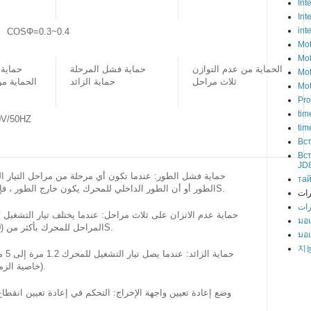
Int
Int
int
 COSΦ=0.3~0.4
Mot
Mot
الحماية من عدم التوازن
حماية فشل المرحلة
حماية
Mot
ثلاث مراحل
حماية الزائد
الحماية م
Mot
Pro
tim
V/50HZ
tim
Вс
Вс
JD
та
الطور أو أن الطور الداخلي للمحرك يكون خارج الطور ، فإن وقت عمل الحماية يكون أقل من ≦ 1S.
رات
มอเ
المراحل للمحرك بأكثر من (50 ± 10)٪ ، فإن وقت إجراء الحماية ≦ 1S.
มอเ
지
التأخر للحماية 80S ~ 10S (خاصية الزمن المعكوس).