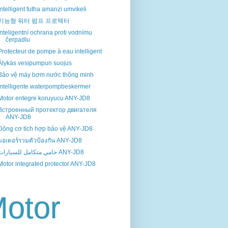
Intelligent futha amanzi umvikeli
지능형 워터 펌프 프로텍터
Inteligentní ochrana proti vodnímu
čerpadlu
Protecteur de pompe à eau intelligent
Älykäs vesipumpun suojus
Bảo vệ máy bơm nước thông minh
Intelligente waterpompbeskermer
Motor entegre koruyucu ANY-JD8
Встроенный протектор двигателя
ANY-JD8
Động cơ tích hợp bảo vệ ANY-JD8
มอเตอร์รวมตัวป้องกัน ANY-JD8
حامي متكامل للسيارات ANY-JD8
Motor integrated protector ANY-JD8
otor