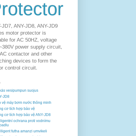
rotector
-JD7, ANY-JD8, ANY-JD9
es motor protector is
able for AC 50HZ, voltage
380V power supply circuit,
AC contactor and other
ching devices to form the
r control circuit.
s
käs vesipumpun suojus
Y-JD8
 vệ máy bơm nước thông minh
g cơ tích hợp bảo vệ
g cơ tích hợp bảo vệ ANY-JD8
eligentní ochrana proti vodnímu
padlu
elligent futha amanzi umvikeli