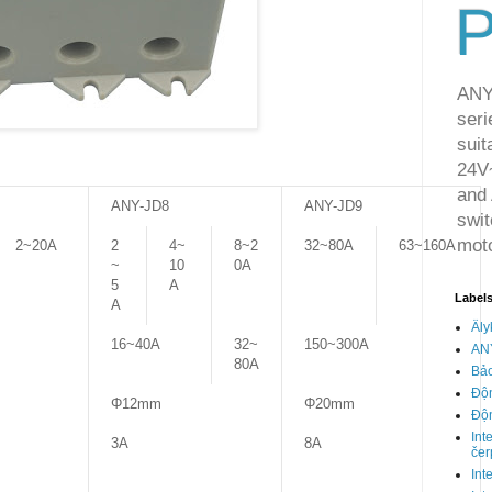
P
ANY
seri
suit
24V~
and 
ANY-JD8
ANY-JD9
swit
moto
2~20A
2
4~
8~2
32~80A
63~160A
~
10
0A
5
A
Label
A
Äly
16~40A
32~
150~300A
AN
80A
Bảo
Độn
Φ12mm
Φ20mm
Độn
Int
3A
8A
čer
Int