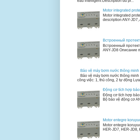
eau intelligent Description du pr...
Motor integrated prot
Motor integrated prot
description ANY-JD7, 
Встроенный протект
Встроенный протект
ANY-JD8 Описание пр
Bảo vệ máy bơm nước thông minh
Bảo vệ máy bơm nước thông minh 
công việc: 1, thủ công, 2 tự động Lựa 
Động cơ tích hợp bả
Động cơ tích hợp bả
Bộ bảo vệ động cơ AN
Motor entegre koruy
Motor entegre koruyu
HER-JD7, HER-JD8, HE