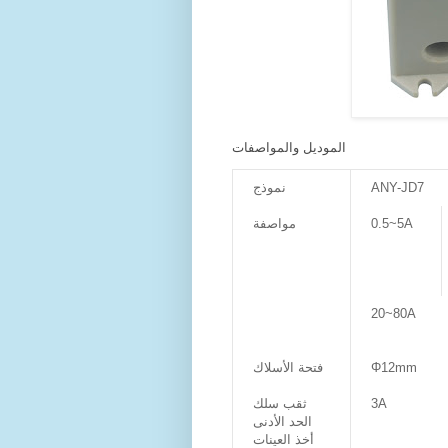
الموديل والمواصفات
نموذج
ANY-JD7
مواصفة
0.5~5A
20~80A
فتحة الأسلاك
Φ12mm
ثقب سلك
3A
الحد الأدنى
أخذ العينات