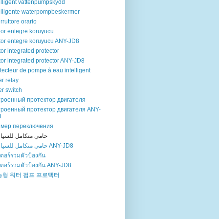
elligent vattenpumpskydd
elligente waterpompbeskermer
erruttore orario
or entegre koruyucu
or entegre koruyucu ANY-JD8
or integrated protector
or integrated protector ANY-JD8
tecteur de pompe à eau intelligent
er relay
er switch
троенный протектор двигателя
троенный протектор двигателя ANY-
8
ймер переключения
حامي متكامل للسيا
حامي متكامل للسيارات ANY-JD8
ตอร์รวมตัวป้องกัน
ตอร์รวมตัวป้องกัน ANY-JD8
능형 워터 펌프 프로텍터