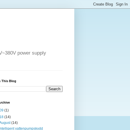
4V~380V power supply
 This Blog
rchive
09
(1)
18
(14)
August
(14)
Intelligent vattenpumpskydd