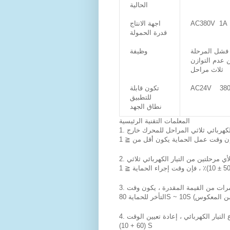
الحالية
اجهة الانتاج
AC380V 1A
قدرة الحمولة
 فشل المرحلة
وظيفة
ن عدم التوازن
ثلاث مراحل
تكون قابلة
AC24V 380
للتطبيق
نطاق الجهد
المعلمات التقنية الرئيسية
1. حماية فشل الطور: عندما تكون أي مرحلة من مراحل التيار الكهربائي ثلاثي المراحل للمحرك خارج
2. حماية عدم الاتزان على ثلاث مراحل: عندما يختلف تيار التشغيل لأي مرحلتين من التيار الكهربائي ثلاثي
3. حماية الزائد: عندما يصل تيار التشغيل للمحرك 1.2 مرة إلى 5 مرات من القيمة المقدرة ، يكون وقت
4. وضع إعادة تعيين واجهة الإخراج: التحكم في إعادة تعيين انقطاع التيار الكهربائي ، إعادة تعيين الوقت
(60 + 10) S