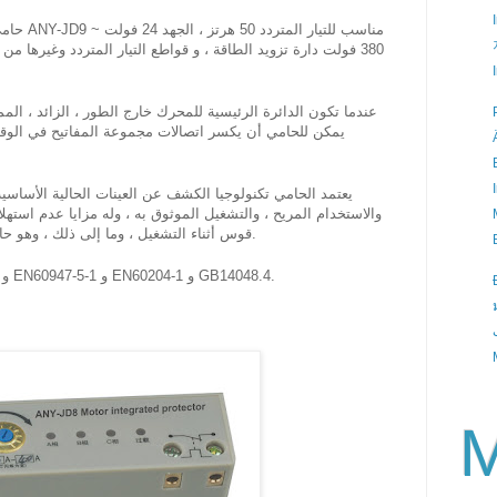
فولت دارة تزويد الطاقة ، و قواطع التيار المتردد وغيرها من أ
عندما تكون الدائرة الرئيسية للمحرك خارج الطور ، الزائد ، الم. ،
يمكن للحامي أن يكسر اتصالات مجموعة المفاتيح في الوق
يعتمد الحامي تكنولوجيا الكشف عن العينات الحالية الأساسية ،
والاستخدام المريح ، والتشغيل الموثوق به ، وله مزايا عدم استهل
قوس أثناء التشغيل ، وما إلى ذلك ، وهو حاليًا بديل مثالي التتابع الحراري في الصين.
يتوافق الحامي مع متطلبات EN60947-1 و EN60947-5-1 و EN60204-1 و GB14048.4.
M