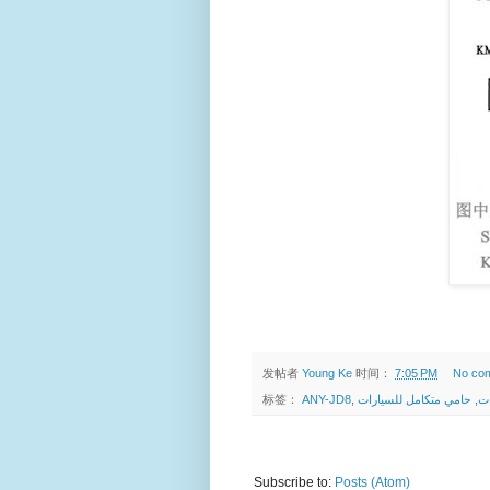
发帖者
Young Ke
时间：
7:05 PM
No co
标签：
ANY-JD8
,
,
ات
Subscribe to:
Posts (Atom)