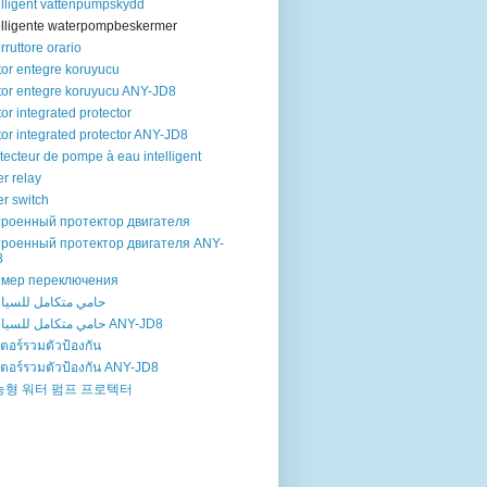
elligent vattenpumpskydd
elligente waterpompbeskermer
erruttore orario
or entegre koruyucu
or entegre koruyucu ANY-JD8
or integrated protector
or integrated protector ANY-JD8
tecteur de pompe à eau intelligent
er relay
er switch
троенный протектор двигателя
троенный протектор двигателя ANY-
8
ймер переключения
حامي متكامل للسيا
حامي متكامل للسيارات ANY-JD8
ตอร์รวมตัวป้องกัน
ตอร์รวมตัวป้องกัน ANY-JD8
능형 워터 펌프 프로텍터