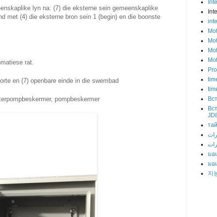
Int
enskaplike lyn na: (7) die eksterne sein gemeenskaplike
Int
ind met (4) die eksterne bron sein 1 (begin) en die boonste
int
Mot
Mot
Mot
Mot
omatiese rat.
Pro
tim
orte en (7) openbare einde in die swembad
tim
waterpompbeskermer, pompbeskermer
Вс
Вс
JD
та
رات
มอเ
มอเ
지