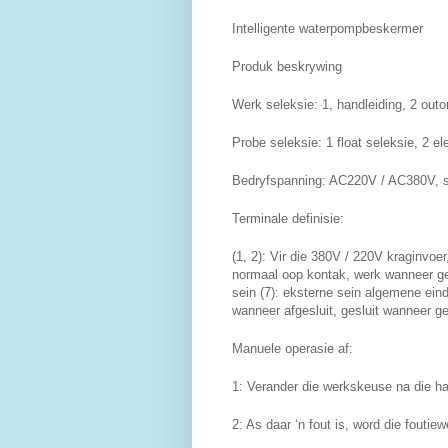
Intelligente waterpompbeskermer
Produk beskrywing
Werk seleksie: 1, handleiding, 2 out
Probe seleksie: 1 float seleksie, 2 el
Bedryfspanning: AC220V / AC380V, 
Terminale definisie:
(1, 2): Vir die 380V / 220V kraginvoe
normaal oop kontak, werk wanneer ges
sein (7): eksterne sein algemene eind
wanneer afgesluit, gesluit wanneer ges
Manuele operasie af:
1: Verander die werkskeuse na die h
2: As daar ‘n fout is, word die fouti