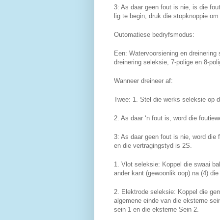
3: As daar geen fout is nie, is die fo
lig te begin, druk die stopknoppie om t
Outomatiese bedryfsmodus:
Een: Watervoorsiening en dreinering s
dreinering seleksie, 7-polige en 8-pol
Wanneer dreineer af:
Twee: 1. Stel die werks seleksie op d
2. As daar ‘n fout is, word die fouti
3: As daar geen fout is nie, word die
en die vertragingstyd is 2S.
1. Vlot seleksie: Koppel die swaai bal
ander kant (gewoonlik oop) na (4) die
2. Elektrode seleksie: Koppel die gem
algemene einde van die eksterne sein 
sein 1 en die eksterne Sein 2.