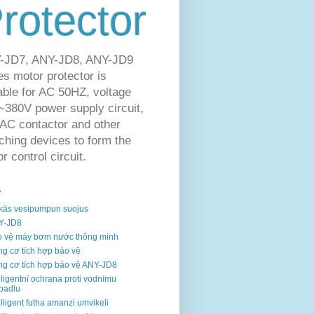
rotector
-JD7, ANY-JD8, ANY-JD9
es motor protector is
able for AC 50HZ, voltage
380V power supply circuit,
AC contactor and other
ching devices to form the
r control circuit.
s
käs vesipumpun suojus
Y-JD8
 vệ máy bơm nước thông minh
g cơ tích hợp bảo vệ
g cơ tích hợp bảo vệ ANY-JD8
eligentní ochrana proti vodnímu
padlu
elligent futha amanzi umvikeli