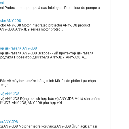
ent
ent Protecteur de pompe à eau intelligent Protecteur de pompe à
ector ANY-JD8
ector ANY-JD8 Motor integrated protector ANY-JD8 product
ANY-JD8, ANY-JD9 series motor protec...
ор двигателя ANY-JD8
ор двигателя ANY-JD8 Встроенный протектор двигателя
одукта Протектор двигателя ANY-JD7, ANY-JD8, A...
Bảo vệ máy bơm nước thông minh Mô tả sản phẩm Lựa chọn
chọn ...
o vệ ANY-JD8
o vệ ANY-JD8 Động cơ tích hợp bảo vệ ANY-JD8 Mô tả sản phẩm
Y-JD7, ANY-JD8, ANY-JD9 phù hợp với ...
ucu ANY-JD8
cu ANY-JD8 Motor entegre koruyucu ANY-JD8 Ürün açıklaması