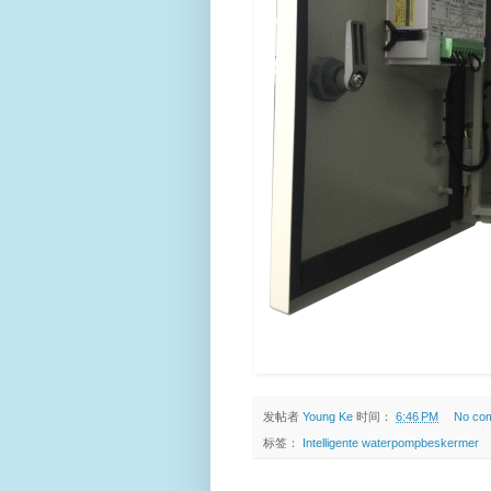
发帖者
Young Ke
时间：
6:46 PM
No co
标签：
Intelligente waterpompbeskermer