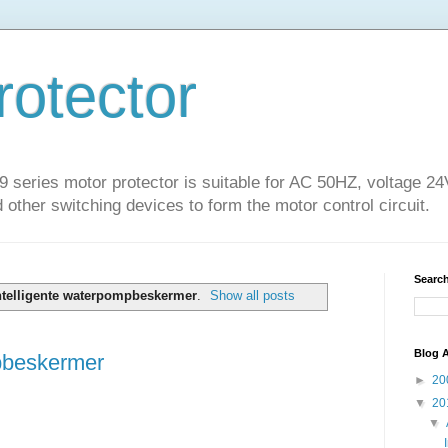
rotector
series motor protector is suitable for AC 50HZ, voltage 2
 other switching devices to form the motor control circuit.
Search
ntelligente waterpompbeskermer
.
Show all posts
Blog A
mpbeskermer
►
20
▼
20
▼