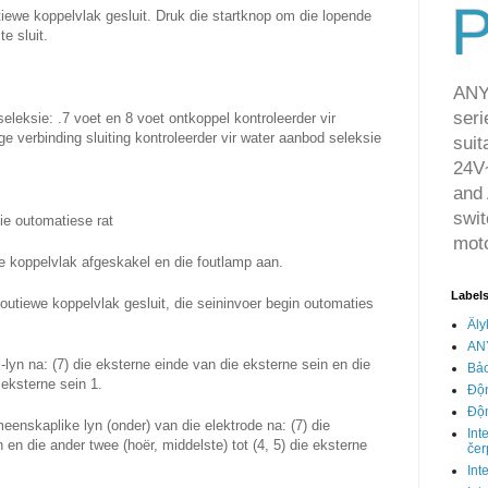
P
utiewe koppelvlak gesluit. Druk die startknop om die lopende
e sluit.
ANY
seri
eleksie: .7 voet en 8 voet ontkoppel kontroleerder vir
ige verbinding sluiting kontroleerder vir water aanbod seleksie
suit
24V~
and 
swit
ie outomatiese rat
moto
ewe koppelvlak afgeskakel en die foutlamp aan.
Label
 foutiewe koppelvlak gesluit, die seininvoer begin outomaties
Äly
AN
-lyn na: (7) die eksterne einde van die eksterne sein en die
Bảo
 eksterne sein 1.
Độn
Độn
eenskaplike lyn (onder) van die elektrode na: (7) die
Int
en die ander twee (hoër, middelste) tot (4, 5) die eksterne
čer
Int