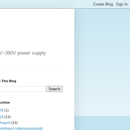
4V~380V power supply
 This Blog
rchive
09
(1)
18
(14)
August
(14)
Intelligent vattenpumpskydd