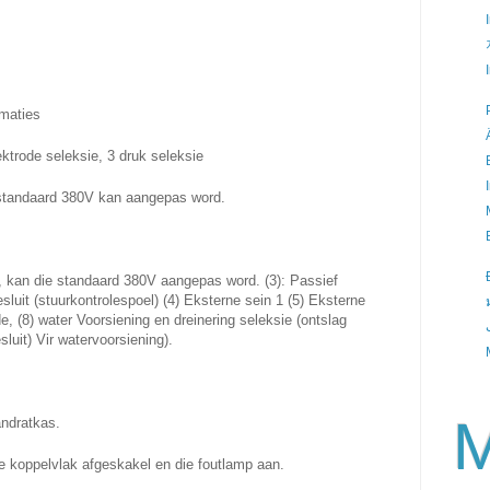
omaties
ektrode seleksie, 3 druk seleksie
standaard 380V kan aangepas word.
r, kan die standaard 380V aangepas word. (3): Passief
luit (stuurkontrolespoel) (4) Eksterne sein 1 (5) Eksterne
e, (8) water Voorsiening en dreinering seleksie (ontslag
luit) Vir watervoorsiening).
M
andratkas.
ewe koppelvlak afgeskakel en die foutlamp aan.